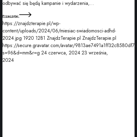
odbywać się będą kampanie i wydarzenia,…
Przeczytaj
https://znajdzterapie.pl/wp-
content/uploads/2024/06/miesiac-swiadomosci-adhd-
2024.jpg
1920
1281
ZnajdzTerapie.pl
ZnajdzTerapie.pl
https://secure.gravatar.com/avatar/9813ae7491a1ff32c8580df7
s=96&d=mm&r=g
24 czerwca, 2024
23 września,
2024