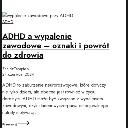
ADHD
ADHD a wypalenie
zawodowe – oznaki i powrót
do zdrowia
ZnajdzTerapie.pl
24 czerwca, 2024
ADHD to zaburzenie neurorozwojowe, które dotyczy
nie tylko dzieci, ale obecne jest również w życiu
dorosłym. ADHD może być związane z wypaleniem
zawodowym, czyli stanem wyczerpania emocjonalnego
i utraty motywacji,…
Przeczytaj