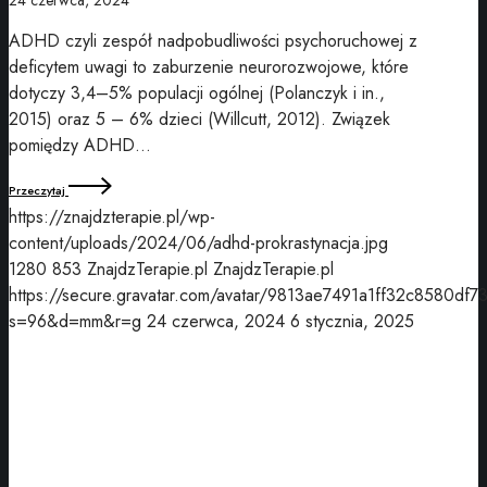
ADHD czyli zespół nadpobudliwości psychoruchowej z
deficytem uwagi to zaburzenie neurorozwojowe, które
dotyczy 3,4–5% populacji ogólnej (Polanczyk i in.,
2015) oraz 5 – 6% dzieci (Willcutt, 2012). Związek
pomiędzy ADHD…
Przeczytaj
https://znajdzterapie.pl/wp-
content/uploads/2024/06/adhd-prokrastynacja.jpg
1280
853
ZnajdzTerapie.pl
ZnajdzTerapie.pl
https://secure.gravatar.com/avatar/9813ae7491a1ff32c8580df7
s=96&d=mm&r=g
24 czerwca, 2024
6 stycznia, 2025