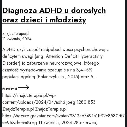
Diagnoza ADHD u dorosłych
oraz dzieci i młodzieży
ZnajdzTerapie.pl
11 kwietnia, 2024
ADHD czyli zespół nadpobudliwości psychoruchowej z
deficytem uwagi (ang. Attention Deficit Hyperactivity
Disorder) to zaburzenie neurorozwojowe, którego
częstość występowania szacuje się na 3,4–5%
populacji ogólnej (Polanczyk i in., 2015) oraz 5…
Przeczytaj
https://znajdzterapie.pl/wp-
content/uploads/2024/04/adhd.jpeg
1280
853
ZnajdzTerapie.pl
ZnajdzTerapie.pl
https://secure.gravatar.com/avatar/9813ae7491a1ff32c8580df7
s=96&d=mm&r=g
11 kwietnia, 2024
28 czerwca,