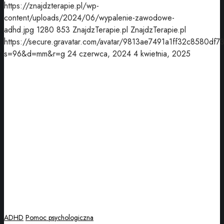
https://znajdzterapie.pl/wp-
content/uploads/2024/06/wypalenie-zawodowe-
adhd.jpg
1280
853
ZnajdzTerapie.pl
ZnajdzTerapie.pl
https://secure.gravatar.com/avatar/9813ae7491a1ff32c8580df7
s=96&d=mm&r=g
24 czerwca, 2024
4 kwietnia, 2025
ADHD
Pomoc psychologiczna