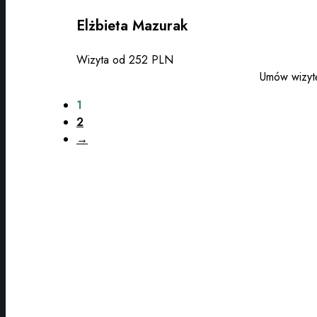
Elżbieta Mazurak
Wizyta od 252 PLN
Umów wizyt
1
2
→