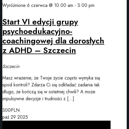
Wyróżnione
6 czerwca @ 10:00 am
-
3:00 pm
Start VI edycji grupy
psychoedukacyjno-
coachingowej dla dorosłych
z ADHD – Szczecin
Szczecin
Masz wrażenie, że Twoje życie często wymyka się
spod kontroli? Zdarza Ci się odkładać zadania tak
długo, że kończą się w ostatniej chwili? A może
impulsywne decyzje i trudności z […]
300PLN
paź
29
2025