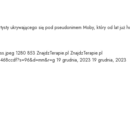
rtysty ukrywającego się pod pseudonimem Moby, który od lat już hoł
ss.jpeg
1280
853
ZnajdzTerapie.pl
ZnajdzTerapie.pl
df73468ccdf?s=96&d=mm&r=g
19 grudnia, 2023
19 grudnia, 2023