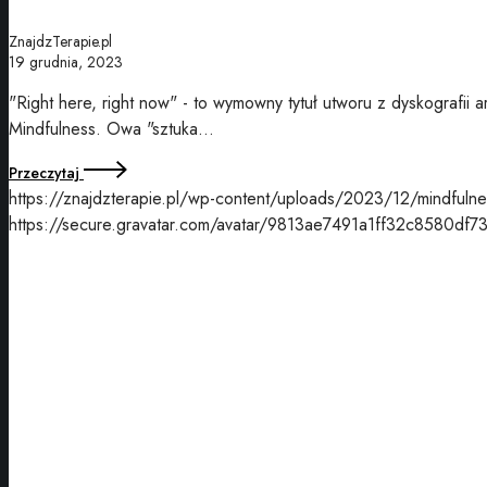
ZnajdzTerapie.pl
19 grudnia, 2023
"Right here, right now" - to wymowny tytuł utworu z dyskografii a
Mindfulness. Owa "sztuka…
Przeczytaj
https://znajdzterapie.pl/wp-content/uploads/2023/12/mindfulne
https://secure.gravatar.com/avatar/9813ae7491a1ff32c8580