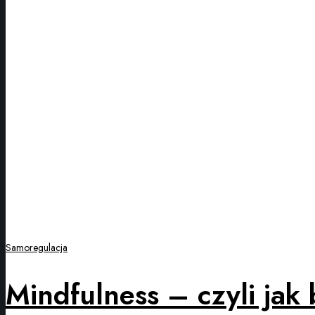
Samoregulacja
Mindfulness – czyli jak 