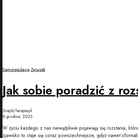
Samoregulacja
Związek
Jak sobie poradzić z ro
ZnajdzTerapie.pl
8 grudnia, 2023
W życiu każdego z nas niewątpliwie pojawiają się rozstania, które
zjawisko to staje się coraz powszechniejsze, gdyż nawet sform