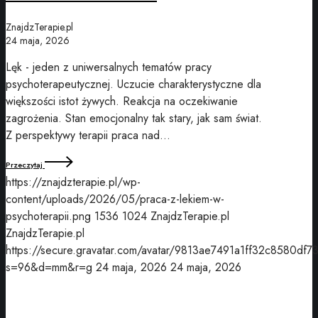
ZnajdzTerapie.pl
24 maja, 2026
Lęk - jeden z uniwersalnych tematów pracy
psychoterapeutycznej. Uczucie charakterystyczne dla
większości istot żywych. Reakcja na oczekiwanie
zagrożenia. Stan emocjonalny tak stary, jak sam świat.
Z perspektywy terapii praca nad…
Przeczytaj
https://znajdzterapie.pl/wp-
content/uploads/2026/05/praca-z-lekiem-w-
psychoterapii.png
1536
1024
ZnajdzTerapie.pl
ZnajdzTerapie.pl
https://secure.gravatar.com/avatar/9813ae7491a1ff32c8580df7
s=96&d=mm&r=g
24 maja, 2026
24 maja, 2026