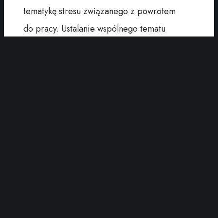
tematykę stresu związanego z powrotem
do pracy. Ustalanie wspólnego tematu
dyskusji.
9:15 – 10:15 – Śniadanie i networking –
czas na rozmowy i nawiązanie nowych
znajomości.
10:15 – 11:00 – Speed coaching –
intensywna sesja rozwojowa.
📍Zapraszamy – Szczecin, ul. Wojska Polskiego
48/U1 – Mentalna Pracownia, Dobre Miejsce