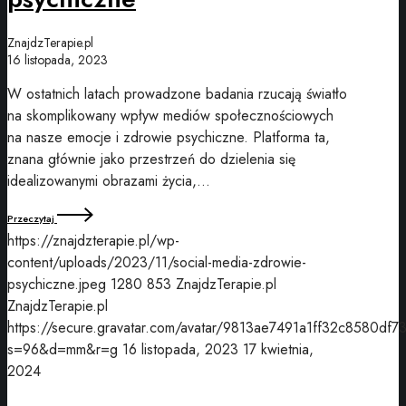
ZnajdzTerapie.pl
16 listopada, 2023
W ostatnich latach prowadzone badania rzucają światło
na skomplikowany wpływ mediów społecznościowych
na nasze emocje i zdrowie psychiczne. Platforma ta,
znana głównie jako przestrzeń do dzielenia się
idealizowanymi obrazami życia,…
Przeczytaj
https://znajdzterapie.pl/wp-
content/uploads/2023/11/social-media-zdrowie-
psychiczne.jpeg
1280
853
ZnajdzTerapie.pl
ZnajdzTerapie.pl
https://secure.gravatar.com/avatar/9813ae7491a1ff32c8580df7
s=96&d=mm&r=g
16 listopada, 2023
17 kwietnia,
2024